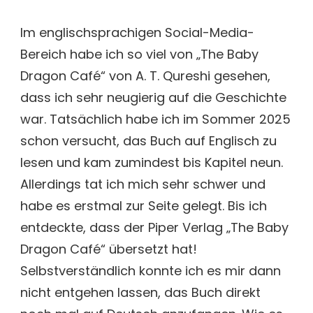
THE
BABY
Im englischsprachigen Social-Media-
DRAGON
Bereich habe ich so viel von „The Baby
CAFÉ
VON
Dragon Café“ von A. T. Qureshi gesehen,
A.
dass ich sehr neugierig auf die Geschichte
T.
QURESHI
war. Tatsächlich habe ich im Sommer 2025
[BUCHREZENSION
schon versucht, das Buch auf Englisch zu
lesen und kam zumindest bis Kapitel neun.
Allerdings tat ich mich sehr schwer und
habe es erstmal zur Seite gelegt. Bis ich
entdeckte, dass der Piper Verlag „The Baby
Dragon Café“ übersetzt hat!
Selbstverständlich konnte ich es mir dann
nicht entgehen lassen, das Buch direkt