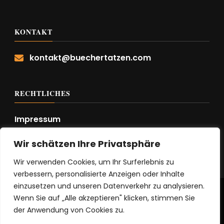
KONTAKT
kontakt@buechertatzen.com
RECHTLICHES
Impressum
Datenschutzerklärung
Wir schätzen Ihre Privatsphäre
Wir verwenden Cookies, um Ihr Surferlebnis zu
verbessern, personalisierte Anzeigen oder Inhalte
einzusetzen und unseren Datenverkehr zu analysieren.
© Copyright 2026
buechertatzen
. Alle Rechte
Wenn Sie auf „Alle akzeptieren" klicken, stimmen Sie
vorbehalten.
Vilva | Entwickelt von
Blossom
der Anwendung von Cookies zu.
Themes
. Präsentiert von
WordPress
.