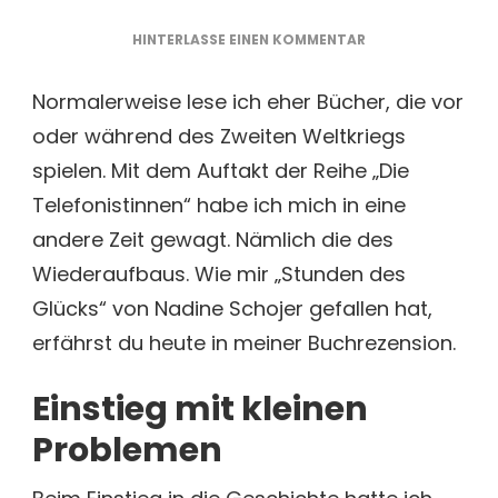
ZU
HINTERLASSE EINEN KOMMENTAR
DIE
TELEFONISTINNEN
Normalerweise lese ich eher Bücher, die vor
1
oder während des Zweiten Weltkriegs
–
STUNDEN
spielen. Mit dem Auftakt der Reihe „Die
DES
Telefonistinnen“ habe ich mich in eine
GLÜCKS
VON
andere Zeit gewagt. Nämlich die des
NADINE
Wiederaufbaus. Wie mir „Stunden des
SCHOJER
[BUCHREZENSION
Glücks“ von Nadine Schojer gefallen hat,
erfährst du heute in meiner Buchrezension.
Einstieg mit kleinen
Problemen