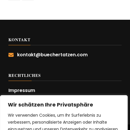
KONTAKT
kontakt@buechertatzen.com
RECHTLICHES
Impressum
Datenschutzerklärung
Wir schätzen Ihre Privatsphäre
Wir verwenden Cookies, um Ihr Surferlebnis zu
verbessern, personalisierte Anzeigen oder Inhalte
einzusetzen und unseren Datenverkehr zu analysieren.