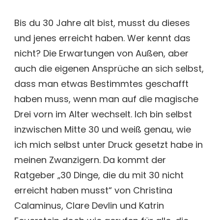
30
DINGE,
Bis du 30 Jahre alt bist, musst du dieses
DIE
und jenes erreicht haben. Wer kennt das
DU
MIT
nicht? Die Erwartungen von Außen, aber
30
auch die eigenen Ansprüche an sich selbst,
NICHT
ERREICHT
dass man etwas Bestimmtes geschafft
HABEN
haben muss, wenn man auf die magische
MUSST
[BUCHREZENSION
Drei vorn im Alter wechselt. Ich bin selbst
inzwischen Mitte 30 und weiß genau, wie
ich mich selbst unter Druck gesetzt habe in
meinen Zwanzigern. Da kommt der
Ratgeber „30 Dinge, die du mit 30 nicht
erreicht haben musst“ von Christina
Calaminus, Clare Devlin und Katrin