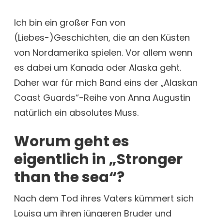
STRONGER
THAN
Ich bin ein großer Fan von
THE
(Liebes-)Geschichten, die an den Küsten
SEA
VON
von Nordamerika spielen. Vor allem wenn
ANNA
es dabei um Kanada oder Alaska geht.
AUGUSTIN
[BUCHREZENSION
Daher war für mich Band eins der „Alaskan
Coast Guards“-Reihe von Anna Augustin
natürlich ein absolutes Muss.
Worum geht es
eigentlich in „Stronger
than the sea“?
Nach dem Tod ihres Vaters kümmert sich
Louisa um ihren jüngeren Bruder und