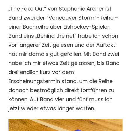
FAKE
„The Fake Out“ von Stephanie Archer ist
OUT
Band zwei der “Vancouver Storm”-Reihe –
VON
STEPHANIE
einer Buchreihe über Eishockey-Spieler.
ARCHER
Band eins „Behind the net“ habe ich schon
[BUCHREZENSION]
vor längerer Zeit gelesen und der Auftakt
hat mir damals gut gefallen. Mit Band zwei
habe ich mir etwas Zeit gelassen, bis Band
drei endlich kurz vor dem
Erscheinungstermin stand, um die Reihe
danach bestmöglich direkt fortführen zu
können. Auf Band vier und fünf muss ich
jetzt wieder etwas länger warten.