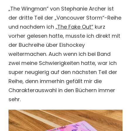
WINGMAN
„The Wingman“ von Stephanie Archer ist
VON
der dritte Teil der „Vancouver Storm“-Reihe
STEPHANIE
ARCHER
und nachdem ich
„The Fake Out“
kurz
[BUCHREZENSION
vorher gelesen hatte, musste ich direkt mit
der Buchreihe über Eishockey
weitermachen. Auch wenn ich bei Band
zwei meine Schwierigkeiten hatte, war ich
super neugierig auf den nächsten Teil der
Reihe, denn immerhin gefällt mir die
Charakterauswahl in den Büchern immer
sehr.